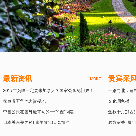
最新资讯
贵宾采
+MORE
2017年为啥一定要来加拿大？国家公园免门票！
一路向北，追
盘点温哥华七大赏樱地
文化调色板
中国公民在国外最常问的十个“傻”问题
金秋十月加西
日本关东关西+江南美食13天风情游
唇齿留香–最“