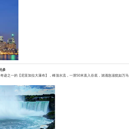
伦多
奇迹之一的【尼亚加拉大瀑布】，峰顶水流，一泄50米直入谷底，汹涌急湍犹如万