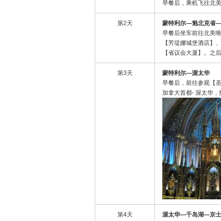
早餐后，乘机飞往北
第2天
蒙特利尔
—
魁北克省
早餐后坐车前往北美
【芳堤娜城堡酒店】
【省议会大厦】。之
第3天
蒙特利尔
—
渥太华
早餐后，前往参观【
加拿大首都- 渥太华
第4天
渥太华
—
千岛湖
—
京