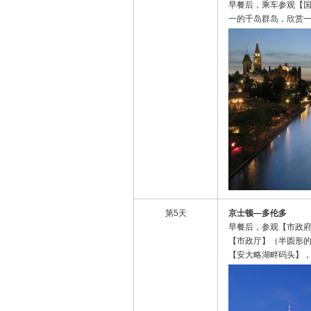
早餐后，乘车参观【
一的千岛群岛，欣赏
第5天
京士顿
—
多伦多
早餐后，参观【市政
【市政厅】（半圆形
【安大略湖畔码头】