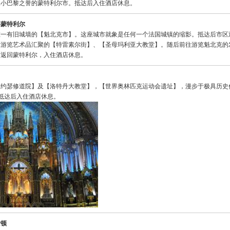
美小巴黎之誉的蒙特利尔市。抵达后入住酒店休息。
—
蒙特利尔
唯一有旧城墙的【魁北克市】。这座城市就象是任何一个法国城镇的缩影。抵达后市区
、游览艺术品汇聚的【特雷素尔街】、【圣母玛利亚大教堂】。随后前往游览魁北克的
后返回蒙特利尔，入住酒店休息。
圣约瑟修道院】及【洛特丹大教堂】，【世界奥林匹克运动会遗址】，漫步于极具历史
，抵达后入住酒店休息。
士顿