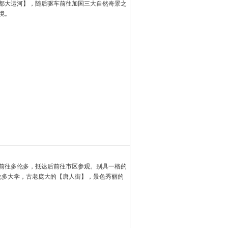
都大运河】，随后驱车前往加国三大自然奇景之
境。
前往多伦多，抵达后前往市区参观。别具一格的
伦多大学，古老庞大的【唐人街】，景色秀丽的