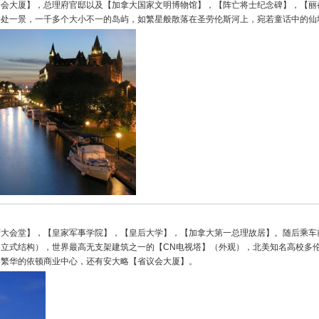
国会大厦】，总理府官邸以及【加拿大国家文明博物馆】，【阵亡将士纪念碑】，【丽
一处一景，一千多个大小不一的岛屿，如繁星般散落在圣劳伦斯河上，宛若童话中的仙
府大会堂】，【皇家军事学院】，【皇后大学】，【加拿大第一总理故居】。随后乘车
的立式结构），世界最高无支架建筑之一的【CN电视塔】（外观），北美知名高校多
，繁华的依顿商业中心，还有安大略【省议会大厦】。