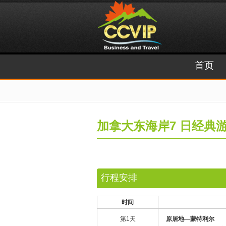
首页
加拿大东海岸7 日经典
行程安排
时间
第1天
原居地
—
蒙特利尔