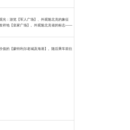
观光：游览【军人广场】、外观魁北克的象征
发祥地【皇家广场】。外观魁北克省的标志——
价值的【蒙特利尔老城及海港】。随后乘车前往