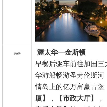
渥太华—金斯顿
第9天
早餐后驱车前往加国三
华游船畅游圣劳伦斯河
情岛上的亿万富豪古堡
厦】
，【
市政大厅】
，