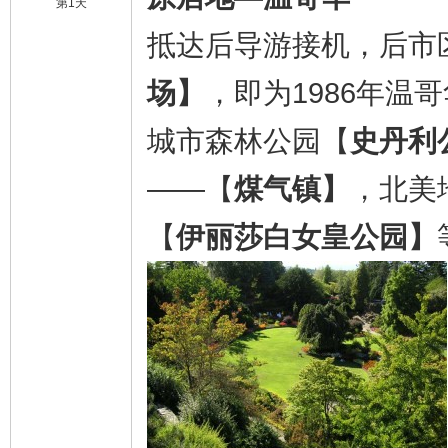
第1天
抵达后导游接机，后市
场】
，即为1986年
城市森林公园【
史丹利
——【
煤气镇】
，北美
【
伊丽莎白女皇公园】