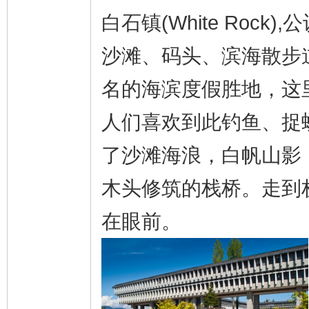
白石镇(White Ro
沙滩、码头、滨海散步
名的海滨度假胜地，这
人们喜欢到此钓鱼、捉
了沙滩海浪，白帆山影，
木头修筑的栈桥。走到
在眼前。