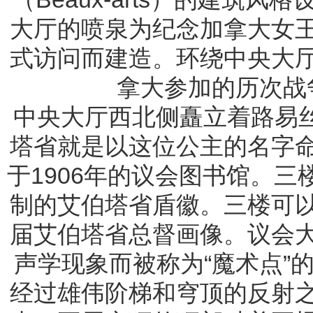
大厅的喷泉为纪念加拿大女
式访问而建造。环绕中央大
拿大参加的历次战
中央大厅西北侧矗立着路易丝
塔省就是以这位公主的名字
于1906年的议会图书馆。
制的艾伯塔省盾徽。三楼可
届艾伯塔省总督画像。议会
声学现象而被称为“魔术点”
经过雄伟阶梯和穹顶的反射