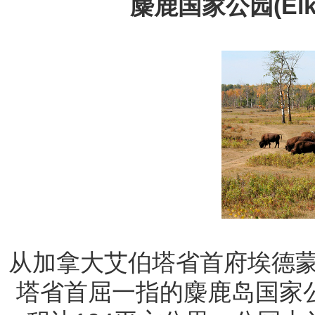
麋鹿国家公园(Elk Is
从加拿大艾伯塔省首府埃德蒙
塔省首屈一指的麋鹿岛国家公