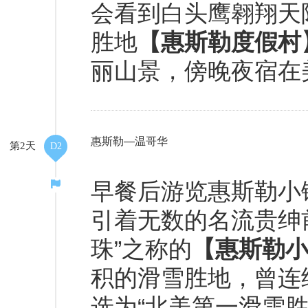
会看到白头鹰翱翔天
胜地
【惠斯勒度假村
丽山景，傍晚夜宿在
惠斯勒—温哥华
第2天
D2
早餐后游览惠斯勒小
引着无数的名流贵绅
珠”之称的
【惠斯勒
积的滑雪胜地，曾连续四
选为“北美第一滑雪胜