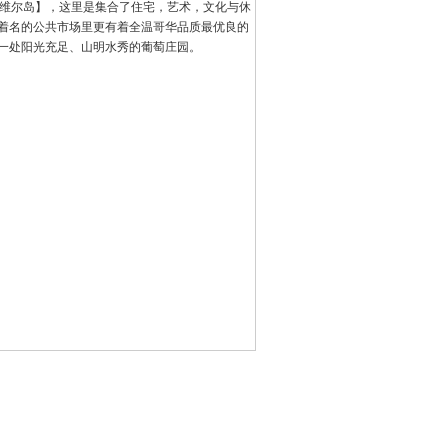
兰维尔岛】，这里是集合了住宅，艺术，文化与休
着名的公共市场里更有着全温哥华品质最优良的
一处阳光充足、山明水秀的葡萄庄园。