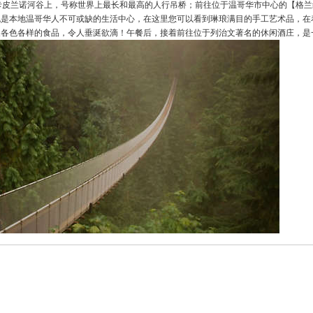
卡皮兰诺河谷上，号称世界上最长和最高的人行吊桥；前往位于温哥华市中心的【格
也是本地温哥华人不可或缺的生活中心，在这里您可以看到琳琅满目的手工艺术品，在
及各色各样的食品，令人垂涎欲滴！午餐后，接着前往位于列治文著名的休闲酒庄，是