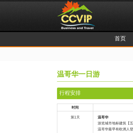
首页
温哥华一日游
行程安排
时间
第1天
温哥华
游览城市地标建筑【五
温哥华最早有欧洲人登