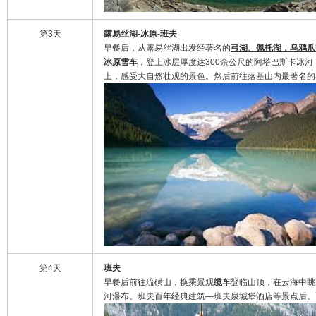
第3天
露易丝湖
-冰原-班夫
早餐后，从露易丝湖出发经著名的
弓湖、佩托湖，乌鸦爪
冰原雪车
，登上冰层厚度达300余公尺的阿塔巴斯卡冰河
上，感受大自然壮观的景色。然后前往落基山内最著名的
第4天
班夫
早餐后前往琉磺山，换乘景观
缆车
登临山顶，在云海中眺
河瀑布。班夫百年经典建筑—班夫泉城堡酒店等景点后。