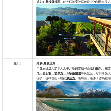
盛名的
奥根娜根湖
。此为印地安神话传说中的湖怪出没之
第2天
维农
-露易丝湖
早餐后经过为加拿大太平洋铁路东段和西段的接轨，在交
览
天然石桥、翡翠湖、８字型隧道
等风景区，尽情享受大
往被十谷峰群山环绕的
梦莲湖
。
晚餐后，漫步于露易丝湖